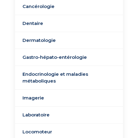
Cancérologie
Médecine interne
Dentaire
Médecine nucléaire​
Dermatologie
Médecine physique
et réadaptation
Gastro-hépato-entérologie​
fonctionnelle
Endocrinologie et maladies
Mère-enfant
métaboliques
Imagerie
Neurologie
Laboratoire
Ophtalmologie
Locomoteur