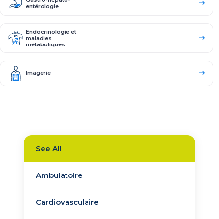
entérologie​
Endocrinologie et
maladies
métaboliques
Imagerie
Laboratoire
Locomoteur
See All
Pneumo-
Ambulatoire
allergologie
Cardiovasculaire
Maxillo-facial