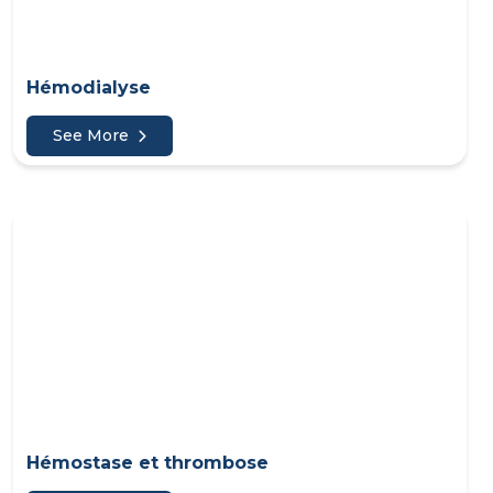
Hémodialyse
See More
Hémostase et thrombose