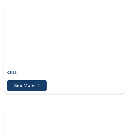
ORL
See More