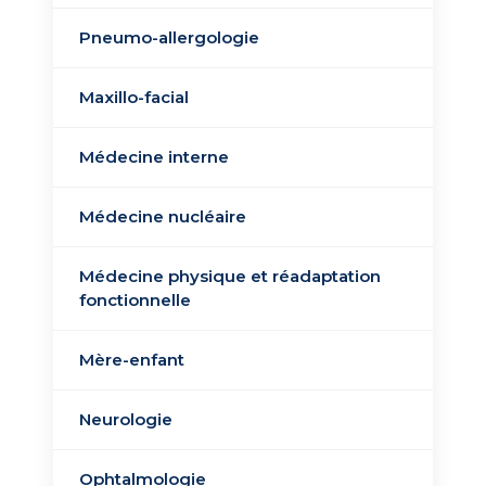
ORL
Pneumo-allergologie
Radiothérapie -
Curiethérapie
Maxillo-facial
Urgences 24h/24
Médecine interne
Médecine nucléaire​
Uro-néphrologie​
Médecine physique et réadaptation
fonctionnelle
Mère-enfant
Neurologie
Ophtalmologie